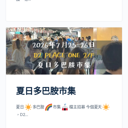
夏日多巴胺市集
夏日
多巴胺
市集
檔主招募 今個夏天
，D2…