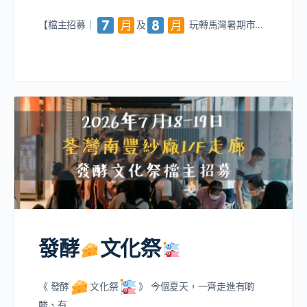
【檔主招募｜
及
玩轉馬灣暑期市…
發酵
文化祭
《 發酵
文化祭
》 今個夏天，一齊走進有啲
酸、有…