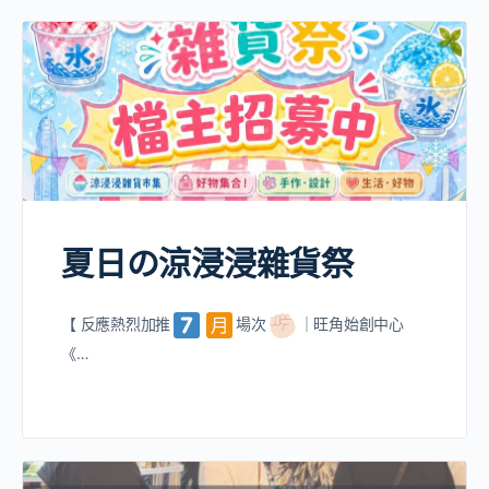
夏日の涼浸浸雜貨祭
【 反應熱烈加推
場次
｜旺角始創中心
《…