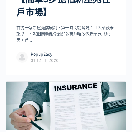
戶市場】
首先一講新屋苑搞展銷，第一時間就會唸：「入晒伙未
架？」。呢個問題係令到好多商戶唔敢做新屋苑嘅原
因。首…
PopupEasy
31 12 月, 2020