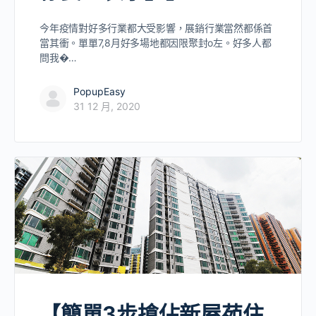
今年疫情對好多行業都大受影響，展銷行業當然都係首
當其衝。單單7,8月好多場地都因限聚封o左。好多人都
問我�…
PopupEasy
31 12 月, 2020
【簡單3步搶佔新屋苑住