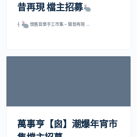
昔再現 檔主招募
𝄞
懷舊音樂手工市集 – 聲昔再現 …
萬事亨【囪】潮爆年宵市