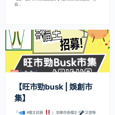
自…
【旺市勁busk | 娛創市
集】
『
#檔主招募
』 如果你係檔主
又想喺