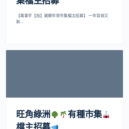
集檔主招募
【萬事亨【囪】潮爆年宵市集檔主招募】 一年容易又
新…
旺角綠洲
有種市集
檔主招募