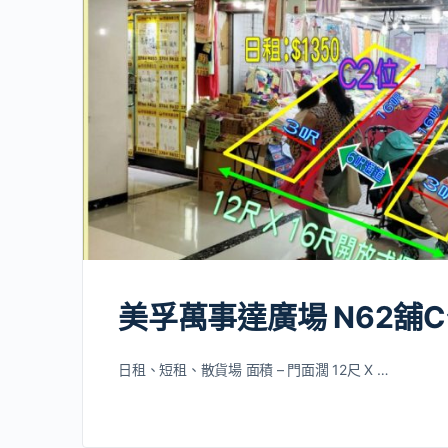
美孚萬事達廣場 N62舖
日租、短租、散貨場 面積 – 門面濶 12尺 X …