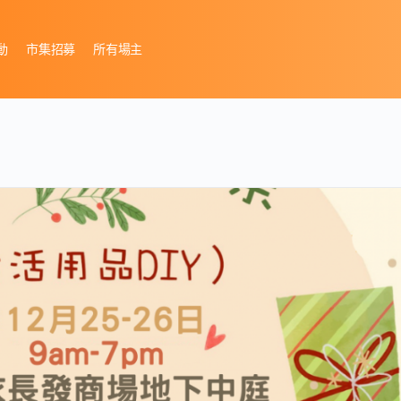
動
市集招募
所有場主