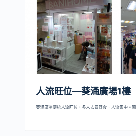
人流旺位—葵涌廣場1樓
葵涌廣場傳統人流旺位，多人去買野食，人流集中。閒