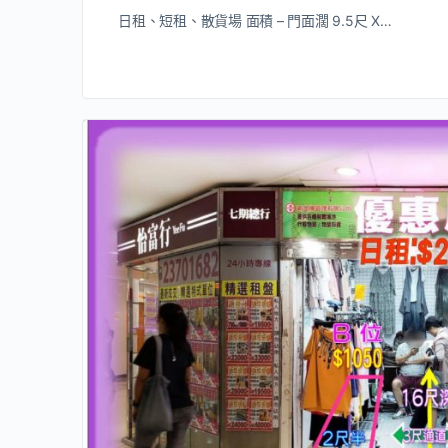
日租、短租、散貨場 面積 – 門面濶 9.5尺 X…