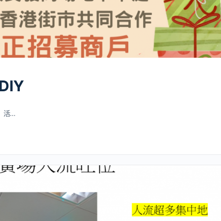
IY
活…