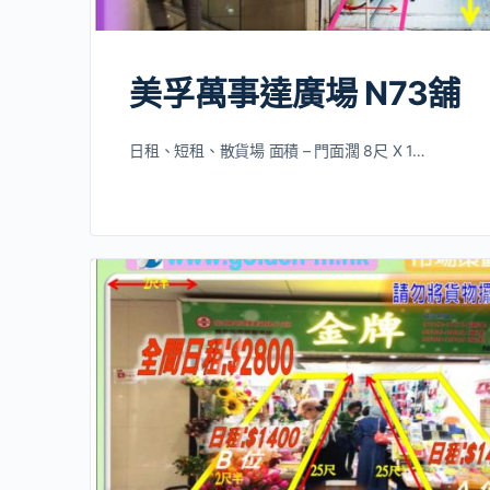
美孚萬事達廣場 N73舖
日租、短租、散貨場 面積 – 門面濶 8尺 X 1…