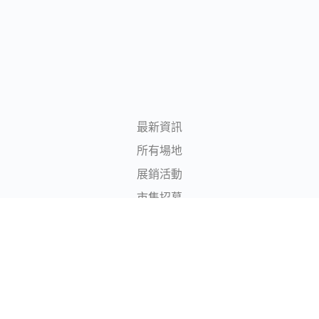
最新資訊
所有場地
展銷活動
市集招募
所有場主
登入/註冊
© 2020 – 2024 – 香港展銷場地平台