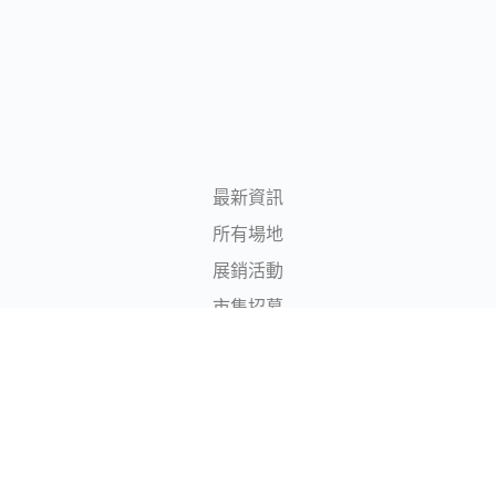
最新資訊
所有場地
展銷活動
市集招募
所有場主
登入/註冊
© 2020 – 2024 – 香港展銷場地平台