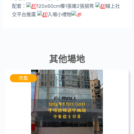
配套：
120x60cm檯1張連2張摺凳
線上社
交平台推廣
入場小禮物
其他場地
市集