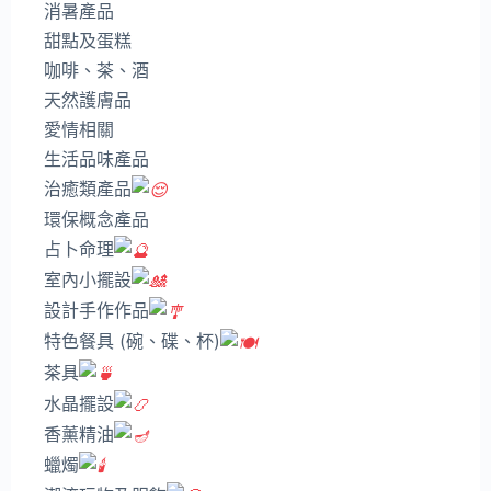
消暑產品
甜點及蛋糕
咖啡、茶、酒
天然護膚品
愛情相關
生活品味產品
治癒類產品
環保概念產品
占卜命理
室內小擺設
設計手作作品
特色餐具 (碗、碟、杯)
茶具
水晶擺設
香薰精油
蠟燭