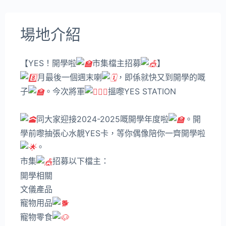
場地介紹
【YES！開學啦
市集檔主招募
】
月最後一個週末喇
，即係就快又到開學的嘅
子
。今次將軍
搵嚟YES STATION
@yes.station
同大家迎接2024-2025嘅開學年度啦
。開
學前嚟抽張心水靚YES卡，等你偶像陪你一齊開學啦
。
市集
招募以下檔主：
開學相關
文儀產品
寵物用品
寵物零食