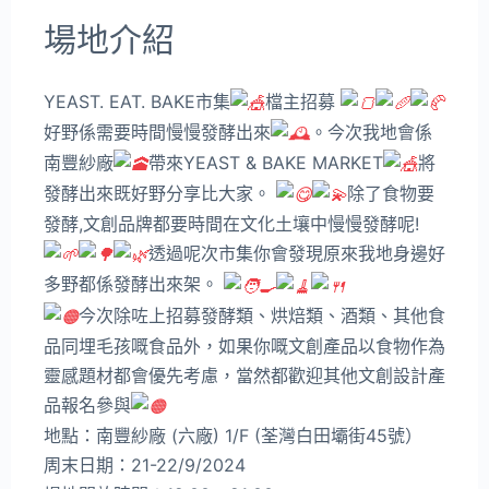
場地介紹
YEAST. EAT. BAKE市集
檔主招募
好野係需要時間慢慢發酵出來
。今次我地會係
南豐紗廠
帶來YEAST & BAKE MARKET
將
發酵出來既好野分享比大家。
除了食物要
發酵,文創品牌都要時間在文化土壤中慢慢發酵呢!
透過呢次市集你會發現原來我地身邊好
多野都係發酵出來架。
今次除咗上招募發酵類、烘焙類、酒類、其他食
品同埋毛孩嘅食品外，如果你嘅文創產品以食物作為
靈感題材都會優先考慮，當然都歡迎其他文創設計產
品報名參與
地點：南豐紗廠 (六廠) 1/F (荃灣白田壩街45號）
周末日期：21-22/9/2024