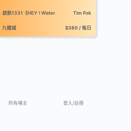
啟航1331《HEY ! Water
Tim Fok
Festival》市集
九龍城
$380 / 每日
所有場主
登入/註冊