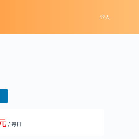
登入
 元
/ 每日