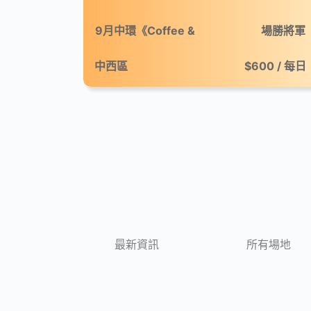
9月中環《Coffee &
場勝將軍
Break：微休咖啡市集》
中西區
$600 / 每日
最新資訊
所有場地