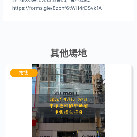
https://forms.gle/8zbhf6tWH4rDSvk1A
其他場地
市集