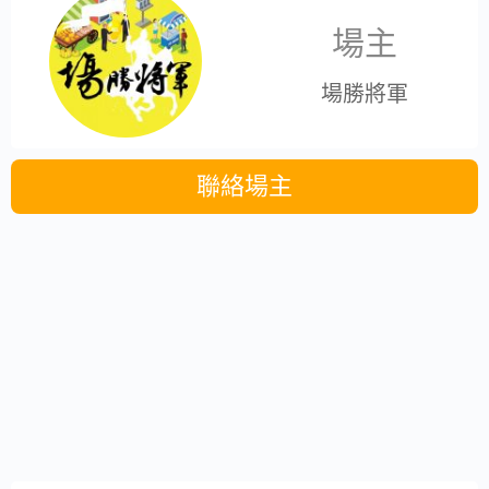
場主
場勝將軍
聯絡場主