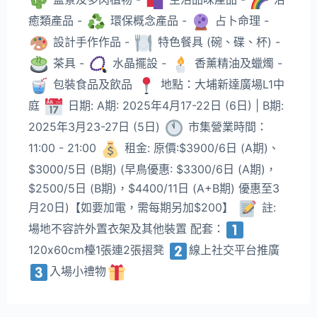
癒類產品 -
環保概念產品 -
占卜命理 -
設計手作作品 -
特色餐具 (碗、碟、杯) -
茶具 -
水晶擺設 -
香薰精油及蠟燭 -
包裝食品及飲品
地點：大埔新達廣場L1中
庭
日期: A期: 2025年4月17-22日 (6日) | B期:
2025年3月23-27日 (5日)
市集營業時間：
11:00 - 21:00
租金: 原價:$3900/6日 (A期)、
$3000/5日 (B期) (早鳥優惠: $3300/6日 (A期)，
$2500/5日 (B期)，$4400/11日 (A+B期) 優惠至3
月20日)【如要加電，需每期另加$200】
註:
場地不容許外置衣架及其他裝置 配套：
120x60cm檯1張連2張摺凳
線上社交平台推廣
入場小禮物