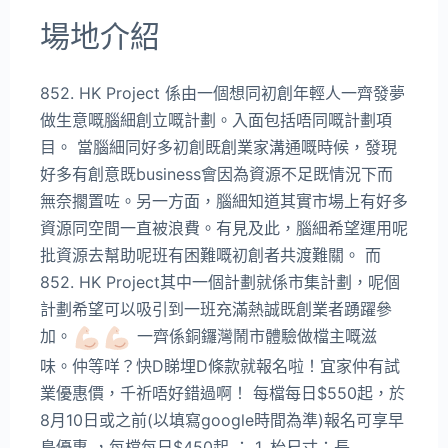
場地介紹
852. HK Project 係由一個想同初創年輕人一齊發夢
做生意嘅腦細創立嘅計劃。入面包括唔同嘅計劃項
目。 當腦細同好多初創既創業家溝通嘅時候，發現
好多有創意既business會因為資源不足既情況下而
無奈擱置咗。另一方面，腦細知道其實市場上有好多
資源同空間一直被浪費。有見及此，腦細希望運用呢
批資源去幫助呢班有困難嘅初創者共渡難關。 而
852. HK Project其中一個計劃就係市集計劃，呢個
計劃希望可以吸引到一班充滿熱誠既創業者踴躍參
加。
一齊係銅鑼灣鬧市體驗做檔主嘅滋
味。仲等咩？快D睇埋D條款就報名啦！宜家仲有試
業優惠價，千祈唔好錯過啊！ 每檔每日$550起，於
8月10日或之前(以填寫google時間為準)報名可享早
鳥優惠 ，每檔每日$450起 ： 1. 枱尺寸：長