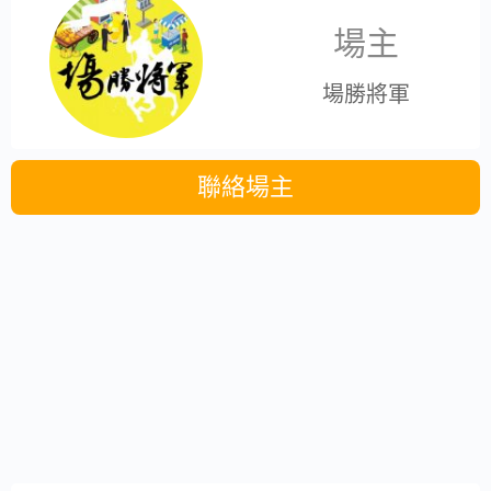
場主
場勝將軍
聯絡場主