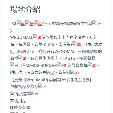
場地介紹
《$
/日大型車仔檔展銷檔主招募
》
WEGOMALL
位於馬鞍山中產住宅區內 (天宇
海、海典灣，嘉華星濤灣、南岸等)
，附近居屋
近月陸續入伙。附近只有WEGOMALL一個具規模的
商場
，有文具佬旗艦店、TASTE、多間餐廳
（例如MOS BURGER
) 及教育機構
。
附近住戶消費力較高
，肯花錢
。
【馬鞍山WegoMall冬季展銷車仔檔檔主招募】:
包裝食品及飲品
室內小擺設
文儀用品
咖啡及茶類