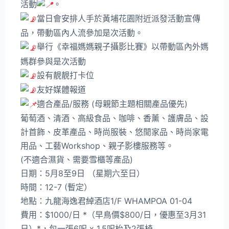
活動
。
當日會安排人手於黃埔花園附近派發活動宣傳
品，帶動區內人流參加是次活動。
舉行《幸福媽媽親子攝影比賽》以帶動區內外媽
媽群參與是次活動
設有靚靚打卡位
友好媒體報道
適合產品/服務 (母親節主題相關產品優先)
葡萄酒、清酒、高級食品、咖啡、香薰、護膚品、設
計首飾、皮革產品、時尚服裝、悠閒家品、時尚家電
用品、工藝Workshop、親子影樓服務等。
(不適合濕貨、需要雪櫃等產品)
日期：5月8至9日 （星期六至日）
時間：12-7 (暫定）
地點：九龍海逸君綽酒店1/F WHAMPOA 01-04
費用：$1000/日 *（早鳥價$800/日，優惠至3月31
日）*，包一張6呎 x 1.5呎枱及2張椅