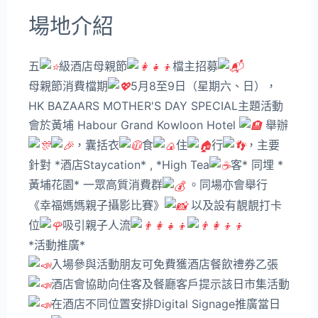
場地介紹
五
級酒店母親節
檔主招募
母親節消費檔期
5月8至9日（星期六、日），
HK BAZAARS MOTHER'S DAY SPECIAL主題活動
會於黃埔 Habour Grand Kowloon Hotel
舉辦
，囊括衣
食
住
行
，主要
針對 *酒店Staycation* , *High Tea
客* 同埋 *
黃埔花園* 一眾高質消費群
。同場亦會舉行
《幸福媽媽親子攝影比賽》
以及設有靚靚打卡
位
吸引親子人流
*活動推廣*
入場參與活動朋友可免費獲酒店餐飲禮券乙張
酒店會協助向住客及餐廳客戶提示該日市集活動
在酒店不同位置安排Digital Signage推廣當日