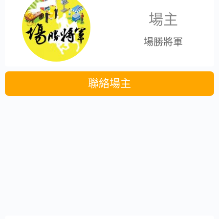
場主
場勝將軍
聯絡場主