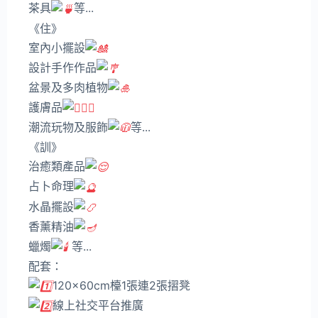
茶具
等...
《住》
室內小擺設
設計手作作品
盆景及多肉植物
護膚品
潮流玩物及服飾
等...
《訓》
治癒類產品
占卜命理
水晶擺設
香薰精油
蠟燭
等...
配套：
120x60cm檯1張連2張摺凳
線上社交平台推廣