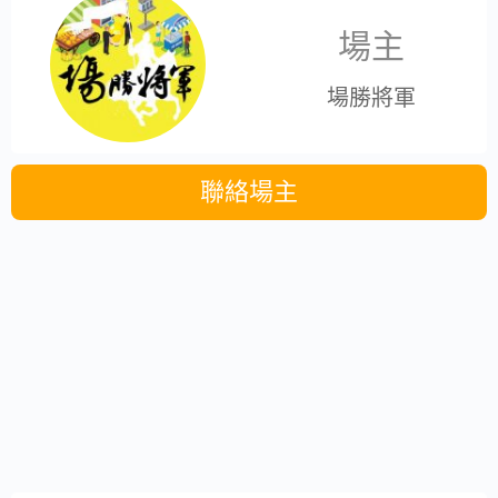
場主
場勝將軍
聯絡場主