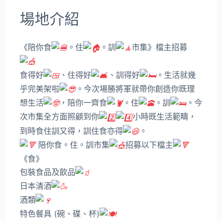
場地介紹
《陪你食
。住
。訓
市集》檔主招募
食得好
、住得好
、訓得好
。生活就幾
乎完美架啦
。今次場勝將軍就帶你創造你既理
想生活
，陪你一齊食
。住
。訓
。今
次市集全方面照顧到你
小時既生活範疇，
到時食住訓又得，訓住食亦得
。
陪你食。住。訓市集
招募以下檔主
《食》
包裝食品及飲品
日本清酒
酒類
特色餐具 (碗、碟、杯)