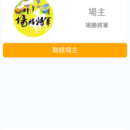
場主
場勝將軍
聯絡場主