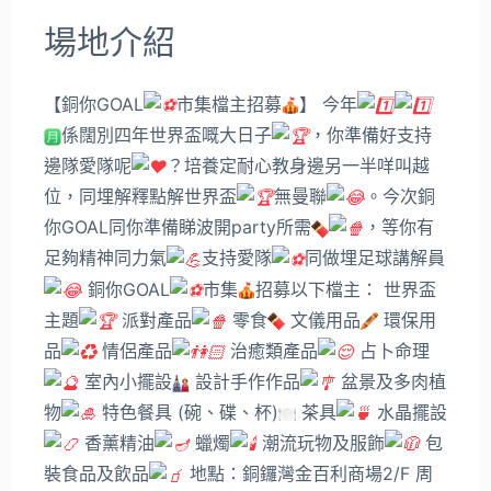
場地介紹
【銅你GOAL
市集檔主招募
】 今年
係闊別四年世界盃嘅大日子
，你準備好支持
邊隊愛隊呢
？培養定耐心教身邊另一半咩叫越
位，同埋解釋點解世界盃
無曼聯
。今次銅
你GOAL同你準備睇波開party所需
，等你有
足夠精神同力氣
支持愛隊
同做埋足球講解員
銅你GOAL
市集
招募以下檔主： 世界盃
主題
派對產品
零食
文儀用品
環保用
品
情侶產品
治癒類產品
占卜命理
室內小擺設
設計手作作品
盆景及多肉植
物
特色餐具 (碗、碟、杯)
茶具
水晶擺設
香薰精油
蠟燭
潮流玩物及服飾
包
裝食品及飲品
地點：銅鑼灣金百利商場2/F 周