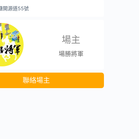
塘開源道55號
場主
場勝將軍
聯絡場主