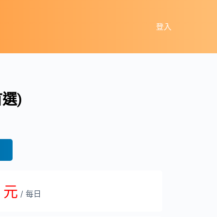
登入
選)
0 元
/ 每日