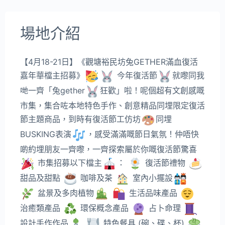
場地介紹
【4月18-21日】《觀塘裕民坊兔GETHER滿血復活
嘉年華檔主招募》
今年復活節
就嚟同我
哋一齊「兔gether
狂歡」啦！呢個超有文創感嘅
市集，集合咗本地特色手作、創意精品同埋限定復活
節主題商品，到時有復活節工仿坊
同埋
BUSKING表演
，感受滿滿嘅節日氣氛！仲唔快
啲約埋朋友一齊嚟，一齊探索屬於你嘅復活節驚喜
市集招募以下檔主
：
復活節禮物
甜品及甜點
咖啡及茶
室內小擺設
盆景及多肉植物
生活品味產品
治癒類產品
環保概念產品
占卜命理
設計手作作品
特色餐具 (碗、碟、杯)