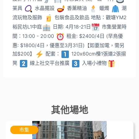
茶具
水晶擺設
香薰精油
蠟燭
潮
流玩物及服飾
包裝食品及飲品 地點：觀塘YM2
裕民坊L1中庭
日期: 4月18-21日
市集營業時
間：13:00 - 20:00
租金: $2400/4日 (早鳥優
惠: $1800/4日，優惠至3月31日)【如要加電，需另
加$200】
配套：
120x60cm檯1張連2張摺
凳
線上社交平台推廣
入場小禮物
其他場地
市集