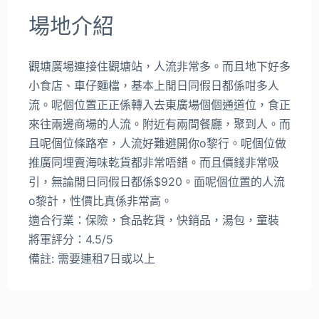
場地介紹
觀塘廣場連接住觀塘站，人流非常多。而且地下好多
小食店、車仔麵檔，基本上閒日同假日都係咁多人
流。呢個位置正正係轉入去東廣場個個通道位，食正
來往兩邊商場的人流。附近有兩間餐廳，聚到人。而
且呢個位條路窄，人流好難避開你o黎行。呢個位做
推廣同埋賣海味乾貨都非常唔錯。而且價錢非常吸
引，無論閒日同假日都係$920。面呢個位置的人流
o黎計，性價比真係非常高。
適合行業：保險，食品乾貨，快銷品，湯包，童裝
將軍評分：4.5/5
備註: 需要連租7日或以上