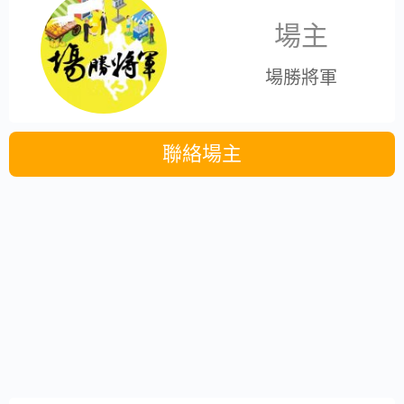
場主
場勝將軍
聯絡場主