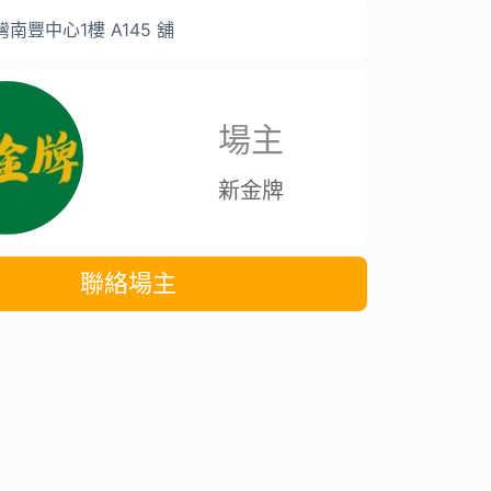
南豐中心1樓 A145 舖
場主
新金牌
聯絡場主