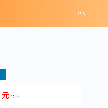
登入
0 元
/ 每日