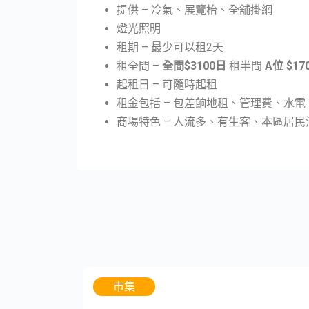
提供 – 冷氣、展覽枱、全舖掛網
燈光照明
租期 – 最少可以租2天
租全間 –
全間$3100日
租半間
A位 $17
起租日 – 可隨時起租
租金包括 – 包差餉地租、管理費、水
商場特色 – 人流多、有生客、本區居
市集