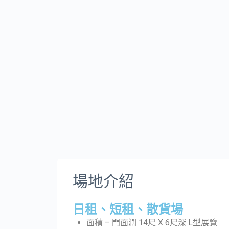
場地介紹
日租、短租、散貨場
面積 – 門面濶 14尺 X 6尺深 L型展覽