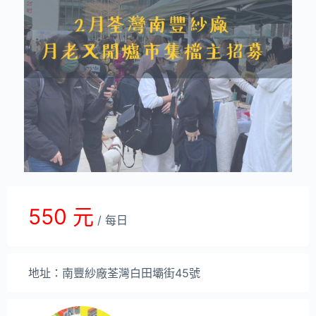
550 元
/ 每日
地址：南豐紗廠荃灣白田壩街45號