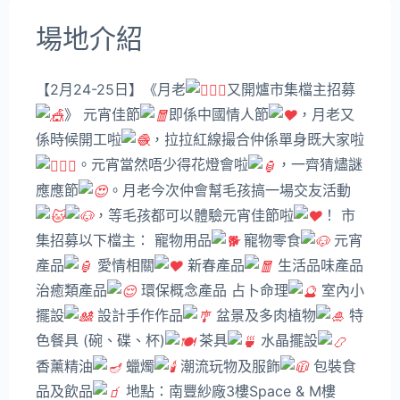
場地介紹
【2月24-25日】《月老
又開爐市集檔主招募
》 元宵佳節
即係中國情人節
，月老又
係時候開工啦
，拉拉紅線撮合仲係單身既大家啦
。元宵當然唔少得花燈會啦
，一齊猜燼謎
應應節
。月老今次仲會幫毛孩搞一場交友活動
，等毛孩都可以體驗元宵佳節啦
！ 市
集招募以下檔主： 寵物用品
寵物零食
元宵
產品
愛情相關
新春產品
生活品味產品
治癒類產品
環保概念產品 占卜命理
室內小
擺設
設計手作作品
盆景及多肉植物
特
色餐具 (碗、碟、杯)
茶具
水晶擺設
香薰精油
蠟燭
潮流玩物及服飾
包裝食
品及飲品
地點：南豐紗廠3樓Space & M樓