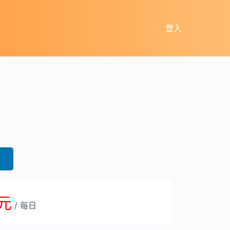
登入
 元
/ 每日