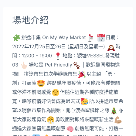
場地介紹
拼途市集 On My Way Market
日期：
2022年12月25日至26日 (星期日及星期一)
時
間：12:00 - 19:00
地點：觀塘VESSEL發現號
03
場地是 Pet Friendly
| 歡迎攜同寵物進
場!! 拼途市集首次舉辦嘅市集
以主題 「勇．
創」打頭陣
經歷幾年嘅疫情，可能都有種鬱悶
或停滯不前嘅感覺
但隨住近期各種防疫措施放​
寛，睇嚟疫情好快會成為過去式
所以拼途市集希
望以呢個市集作為開始，開心渡過聖誕節之餘
亦
幫大家鼓起勇氣
勇敢面對即將來臨嘅新生活
通過大家無窮無盡嘅創意
創造無限可能，打造一