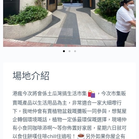
場地介紹
港瘋今次將會係土瓜灣搞生活市集
，今次市集販
賣嘅產品以生活用品為主，非常適合一家大細嚟行
下，我哋仲會有賣植物盆栽嘅攤販一同參與，想幫屋
企轉個環境嘅話，植物一定係最環保嘅選擇，現場仲
有小食同咖啡添啊～等你佈置好家居，星期六日就可
以食住餅嘆住啡chill住過啦！
另外如果你屋企有