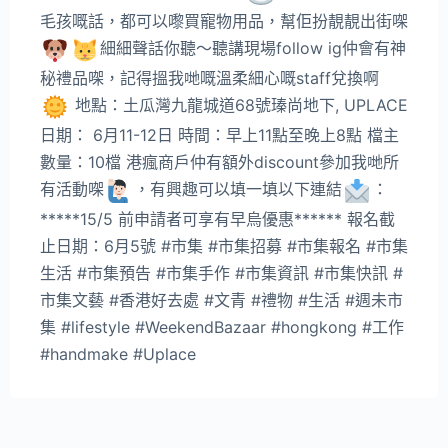
毛孩嘅話，都可以嚟買寵物用品，幫佢扮靚靚出街㗎
細細聲話你聽～聽講現場follow ig仲會有神
秘禮品㗎，記得搵我哋嘅溫柔細心嘅staff兌換啊
地點：土瓜灣九龍城道68號瑧尚地下, UPLACE
日期： 6月11-12日 時間：早上11點至晚上8點 檔主
數量：10檔 港瘋商戶仲有額外discount參加我哋所
有活動㗎
，有興趣可以填一填以下連結
：
*****15/5 前申請者可享有早烏優惠****** 報名截
止日期：6月5號 #市集 #市集招募 #市集報名 #市集
生活 #市集預告 #市集手作 #市集資訊 #市集快訊 #
市集文藝 #香港好去處 #文青 #禮物 #生活 #週未市
集 #lifestyle #WeekendBazaar #hongkong #工作
#handmake #Uplace