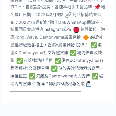
作DIY、自家設計品牌、各種本地手工藝品牌
報
名截止日期：2022年2月6號
商戶招募結果公
布：2022年2月8號 *除了DM/WhatsApp通知外，
結果同日會於港瘋Instagram公布
參與單位：港
瘋Kong_Wave, Cantonyama廣東捌拾
為提供
最佳體驗給各檔主，香港x廣東捌拾 提供：
港
瘋X Cantonyama社交媒體宣傳
場內佈置及裝
飾
有獎猜燈謎活動
港瘋xCantonyyama各
種海報/社交媒體宣傳
位於尖沙咀海港城對面，
絕佳位置
港瘋及Cantonyama大力支持
場
地內外宣傳 仲諗咩？即刻DM我地報名啦
—————————————————