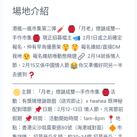
場地介紹
港瘋—瘋市集第二彈
「月老」燈謎成雙—
手作市集
現正招募檔主
2月1日或之前確定
報名，仲有早鳥優惠架
報名連結/直接DM
我哋
報名連結喺動態精選
2月14就係情人
節，2月15又係中國情人節
你又準備好同另一半
去邊到
—————————————————————
主題：「月老」燈謎成雙—手作市集
活
動：有獎猜燈謎遊戲（送完即止）x heahea 既神秘
配對環節
日期：2月12-13日 情人節，元宵節前
假期
時間： 活動開始時間：1am-8pm
地
點：香港尖沙咀廣東道80號（海港城對面）
市
集詳情： 招募商戶名額：約30-34檔 招募商戶：手