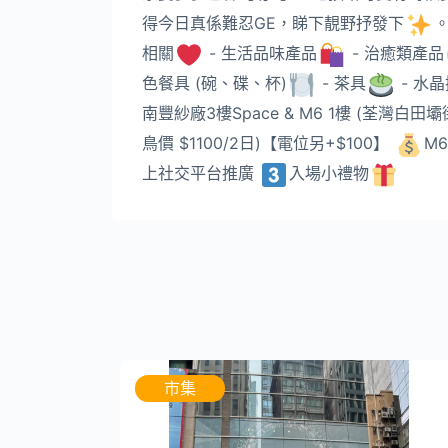
得今日真係難忍GE，睇下靚野抒發下
。
相關
- 生活品味產品
- 治癒類產品
色餐具 (碗、碟、杯)
- 茶具
- 水
南豐紗廠3樓Space & M6 1樓 (荃灣白田壩
鳥價 $1100/2日)【電位另+$100】
M6
上社交平台推廣
入場小禮物
市集