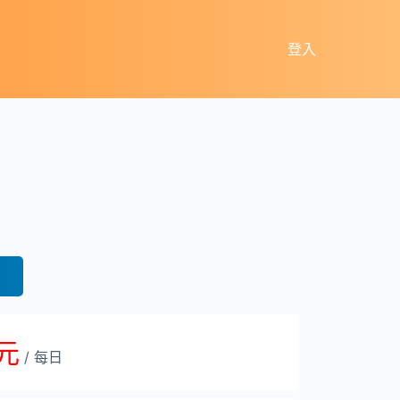
登入
 元
/ 每日