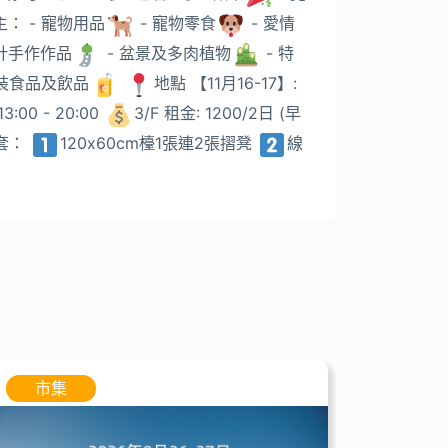
： - 寵物用品
- 寵物零食
- 愛情
設計手作作品
- 盆景及多肉植物
- 特
包裝食品及飲品
地點 【11月16-17】:
00 - 20:00
3/F 租金: 1200/2日 (早
配套：
120x60cm檯1張連2張摺凳
線
市集