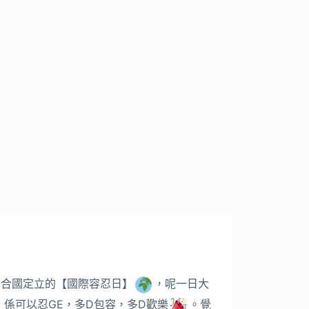
日係聯合國定立的【國際容忍日】
，呢一日大
係可以忍GE，多D包容，多D歡樂
。覺