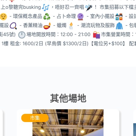
上o黎聽完busking
，唔好忍一齊唱
！ 市集招募以下檔主
- 環保概念產品
- 占卜命理
- 室內小擺設
- 
晶擺設
- 香薰精油
- 蠟燭
- 潮流玩物及服飾
- 
街45號)
場地開放時間：12:00 - 21:00
市集營業時間：13:
 1樓 租金: 1600/2日 (早鳥價 $1300/2日)【電位另+$100】 
其他場地
市集