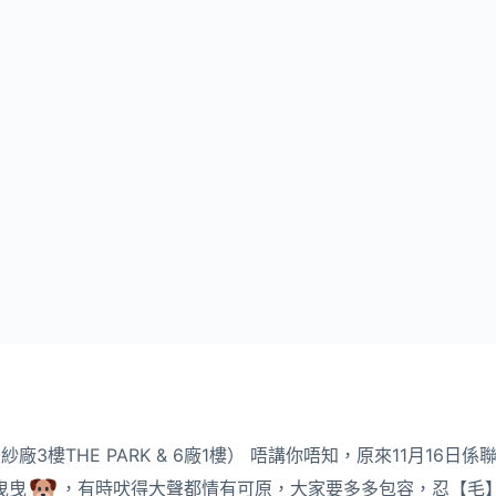
紗廠3樓THE PARK & 6廠1樓） 唔講你唔知，原來11月16
曳曳
，有時吠得大聲都情有可原，大家要多多包容，忍【毛】