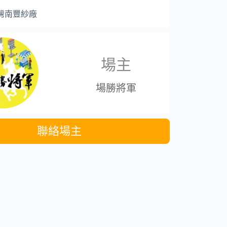
灣南豐紗廠
場主
場勝將軍
聯絡場主