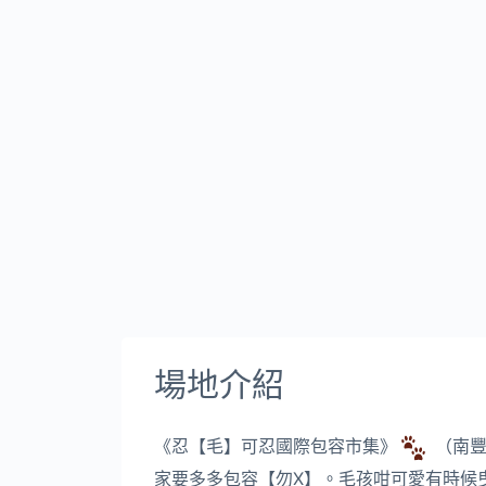
場地介紹
《忍【毛】可忍國際包容市集》
（南豐
家要多多包容【勿X】。毛孩咁可愛有時候