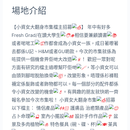
場地介紹
【小資女大翻身市集檔主招募
】 年中有好多
Fresh Grad/在讀大學生
相信要兼顧讀書
或者啱啱工
作都會成為小資女一族，成日著嚟著
去都係U記、H&M或者GU啲款。今次的市集就係為
咗提供一個機會畀佢哋大改造
！ 歡迎一眾對呢
方面有研究的檔主過嚟幫吓佢哋
，等小資女可以
由頭到腳咁脫胎換骨
，改變形象。唔理係衫褲鞋
襪定係髮飾或者飾物都可以。每一個部分的配件都係
令小資女改變的機會
。有興趣的朋友就快啲一齊
報名參加今次市集啦！ 小資女大翻身市集
招募
以下檔主： 情侶產品
護膚品 治癒類產品
占卜命理
室內小擺設
設計手作作品
盆
景及多肉植物
特色餐具 (碗、碟、杯)
茶具