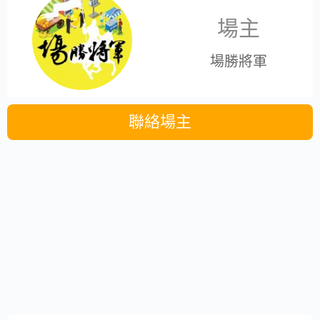
場主
場勝將軍
聯絡場主