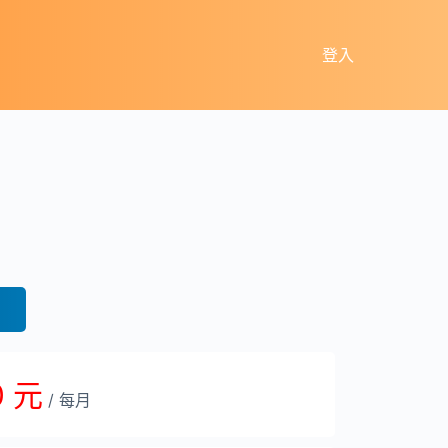
登入
0 元
/ 每月