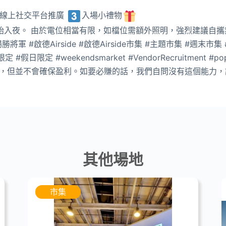
線上社交平台推廣
入場小禮物
始入夜。 由於電位相當有限，如檔位需額外照明，強烈建議自攜無
將軍 #啟德Airside #啟德Airside市集 #主題市集 #週末市
日限定 #weekendsmarket #VendorRecruitment #po
，但並不會確保盈利。如要必賺的話，我們自問沒有這個能力，
其他場地
市集