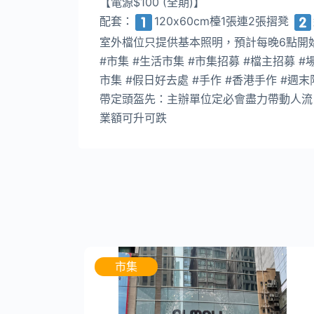
【電源$100 (全期)】
配套：
120x60cm檯1張連2張摺凳
室外檔位只提供基本照明，預計每晚6點開
#市集 #生活市集 #市集招募 #檔主招募 #場勝
市集 #假日好去處 #手作 #香港手作 #週末限定 #假
帶定頭盔先：主辦單位定必會盡力帶動人流
業額可升可跌
市集