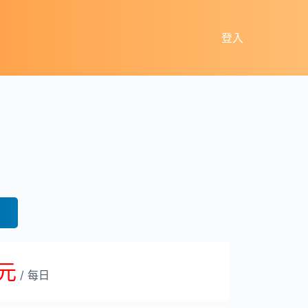
登入
 元
/ 每日