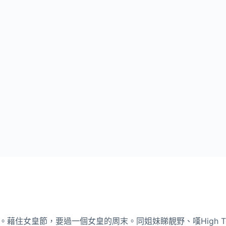
藉住女皇節，要過一個女皇的周末。同姐妹睇靚野、嘆High 