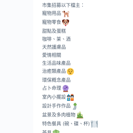
市集招募以下檔主：
寵物用品
寵物零食
甜點及蛋糕
咖啡、茶、酒
天然護膚品
愛情相關
生活品味產品
治癒類產品
環保概念產品
占卜命理
室內小擺設
設計手作作品
盆景及多肉植物
特色餐具 (碗、碟、杯)
茶具