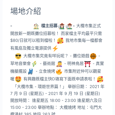
場地介紹
-
#大欖市集
檔主招募
-
大欖市集正式
開放新一期既攤位招募啦！ 而家檔主平均最平只需
$80/日就可以租到檔啦！
我地市集每一檔都會
有風扇及獨立電源提供
#可能係香港最chill既夜
市
大欖市集究竟有咩玩呢？ - 攤位遊戲
-
草地音樂會
- 藝術館
- 明神鳥居
- 真實
機艙擺設
- 立食燒烤
市集附近仲可以觀星
喔
有興趣既檔主快D填寫下面既申請表啦！
「大欖市集 - 環遊世界篇！」 舉辦日期： 2021 年
7 月 9 日 (星期五) - 2021 年 9 月 19 日 (星期日)
開放時間： 逢星期五 18:00 - 23:00 逢星期六及日
15:00 - 23:00 舉辦地點： 大欖燒烤 地址：屯門大
欖涌村 385 地段 263 號