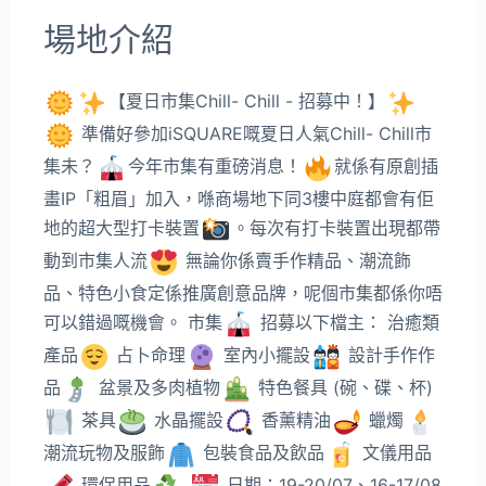
場地介紹
【夏日市集Chill- Chill - 招募中！】
準備好參加iSQUARE嘅夏日人氣Chill- Chill市
集未？
今年市集有重磅消息！
就係有原創插
畫IP「粗眉」加入，喺商場地下同3樓中庭都會有佢
地的超大型打卡裝置
。每次有打卡裝置出現都帶
動到市集人流
無論你係賣手作精品、潮流飾
品、特色小食定係推廣創意品牌，呢個市集都係你唔
可以錯過嘅機會。 市集
招募以下檔主： 治癒類
產品
占卜命理
室內小擺設
設計手作作
品
盆景及多肉植物
特色餐具 (碗、碟、杯)
茶具
水晶擺設
香薰精油
蠟燭
潮流玩物及服飾
包裝食品及飲品
文儀用品
環保用品
日期：19-20/07、16-17/08