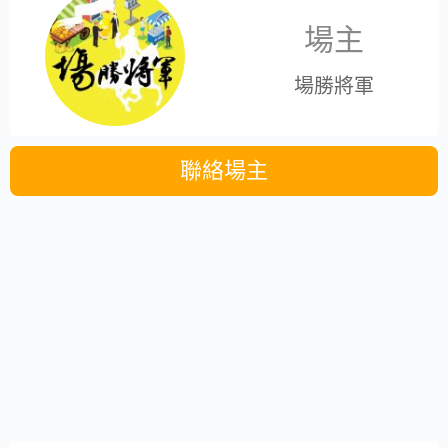
場主
場勝將軍
聯絡場主