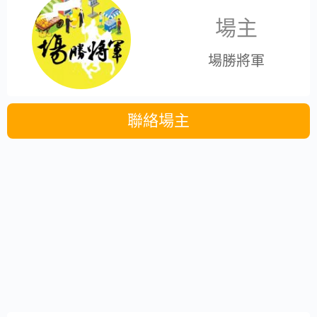
場主
場勝將軍
聯絡場主