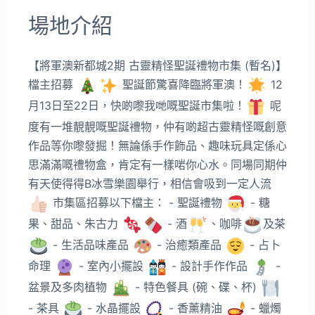
場地介紹
【將軍澳新都城2期 古靈精怪聖誕禮物市集 (暫名)】
檔主招募
聖誕節驚喜降臨將軍澳！
12
月13日至22日，快啲嚟我哋嘅聖誕市集啦！
呢
度有一堆靚靚嘅聖誕禮物，仲有啲超古靈精怪嘅創意
作品等你嚟發掘！無論係手作飾品、趣味玩具定係心
思滿滿嘅禮物盒，肯定有一樣啱你心水。同場同期仲
有天使得得B冰雪樂園舉行，相信會吸到一定人流
市集區招募以下檔主： - 聖誕禮物
- 糖
果、甜品、朱古力
- 酒
、咖啡
及茶
- 生活品味產品
- 治癒類產品
- 占卜
命理
- 室內小擺設
- 設計手作作品
-
盆景及多肉植物
- 特色餐具 (碗、碟、杯)
- 茶具
- 水晶擺設
- 香薰精油
- 蠟燭