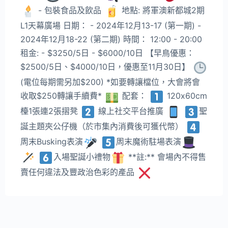
- 包裝食品及飲品
地點: 將軍澳新都城2期
L1天幕廣場 日期： - 2024年12月13-17 (第一期) -
2024年12月18-22 (第二期) 時間： 12:00 - 20:00
租金: - $3250/5日 - $6000/10日 【早鳥優惠：
$2500/5日、$4000/10日，優惠至11月30日】
(電位每期需另加$200) *如要轉讓檔位，大會將會
收取$250轉讓手續費*
配套：
120x60cm
檯1張連2張摺凳
線上社交平台推廣
聖
誕主題夾公仔機（於市集內消費後可獲代幣）
周末Busking表演
周末魔術駐場表演
入場聖誕小禮物
**註:** 會場內不得售
賣任何違法及豐政治色彩的產品