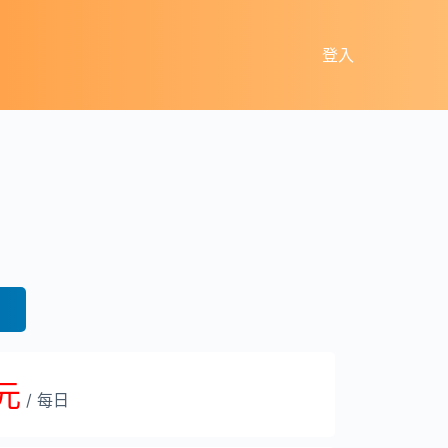
登入
 元
/ 每日