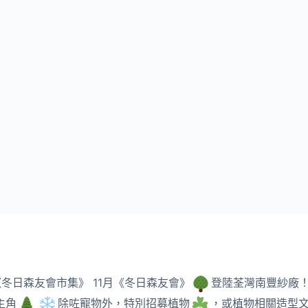
1樓《冬日森友會市集》 11月《冬日森友會》
登陸荃灣南豐紗廠
主角
除咗寵物外，特別招募植物
，或植物相關造型