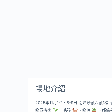
場地介紹
2025年11月1-2、8-9日 南豐紗廠六廠
綠意療癒
，毛孩
、綠植
、都係