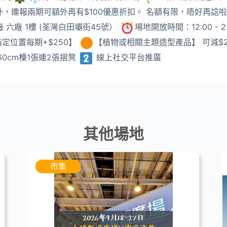
外，連報兩期可額外再有$100優惠折扣。 名額有限，唔好再諗
廠 六廠 1樓 (荃灣白田壩街45號）
場地開放時間：12:00 - 2
、指定位置每期+$250】
【植物或相關主題造型產品】 可減$
x60cm檯1張連2張摺凳
線上社交平台推廣
其他場地
市集