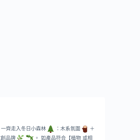
！一齊走入冬日小森林
：木系氛圍
＋
文創品牌
。 如產品符合【植物 或相