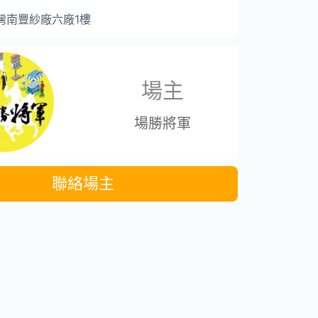
灣南豐紗廠六廠1樓
場主
場勝將軍
聯絡場主