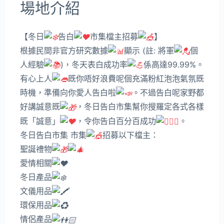
場地介紹
【冬日
告白
市集檔主招募
】
根據民間非官方研究數據
顯示 (註: 將軍
個
人經驗
)，冬天表白成功率
係高達99.99%。
有心上人
既你唔好浪費呢個充滿粉紅泡泡氣氛既
時機，準備向你愛人告白啦
。不過告白呢家野都
好講誠意既
，冬日告白市集幫你搜羅定各式各樣
既「誠意」
，令你告白百分百成功
。
冬日告白市集 市集
招募以下檔主：
聖誕禮物
愛情相關
冬日產品
文儀用品
環保用品
情侶產品