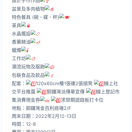
設計手作作品
盆景及多肉植物
特色餐具 (碗、碟、杯)
茶具
水晶擺設
香薰精油
蠟燭
工作坊
潮流玩物及服飾
包裝食品及飲品
配套：
120x60cm檯1張連2張摺凳
線上社
交平台推廣
銅鑼灣派傳單宣傳
線上登記市
集消費現金券
求戀期語錄板打卡位
地點：銅鑼灣金百利商場2/F
周末日期：2022年2月12-13日
時間：12-8