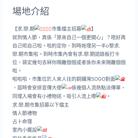
場地介紹
【求.戀.期
市集檔主招募
】
就到情人節，真係「原來自己一個更開心」？唔好再
自己呃自己啦。啦約定你，到時拖埋另一半o黎求.
戀.期市集啦。到時市集內會有求.戀.期語錄板打卡
位，袋定幾句去冧你隔離個個或者係你未來隔離個個
啦。
啦啦啦，市集位於人來人往的銅鑼灣SOGO對面
，屆時會安排宣傳大使
係幾個人流熱點派傳單，
同埋入場會有小禮物送，吸引人流上嚟
。
求.戀.期市集招募以下檔主
情人節禮物
占卜命理
室內小擺設