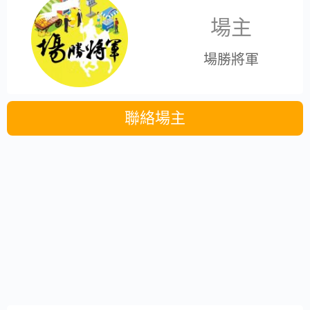
場主
場勝將軍
聯絡場主