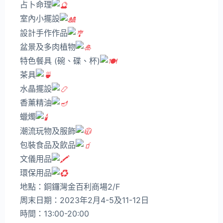
占卜命理
室內小擺設
設計手作作品
盆景及多肉植物
特色餐具 (碗、碟、杯)
茶具
水晶擺設
香薰精油
蠟燭
潮流玩物及服飾
包裝食品及飲品
文儀用品
環保用品
地點：銅鑼灣金百利商場2/F
周末日期：2023年2月4-5及11-12日
時間：13:00-20:00