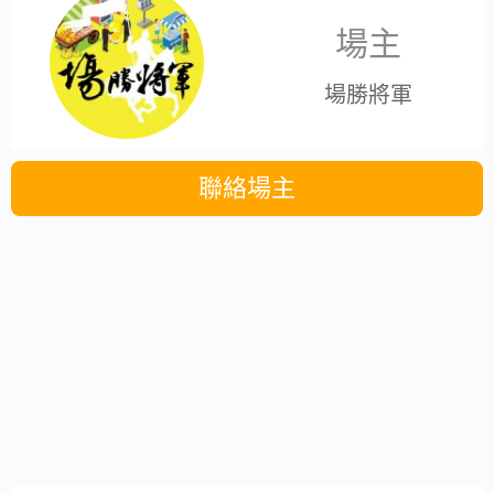
場主
場勝將軍
聯絡場主