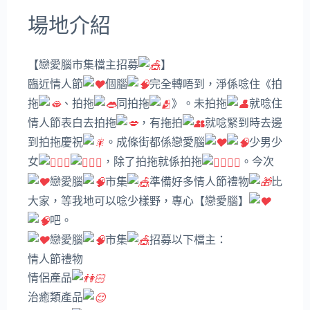
場地介紹
【戀愛腦市集檔主招募
】
臨近情人節
個腦
完全轉唔到，淨係唸住《拍
拖
、拍拖
同拍拖
》。未拍拖
就唸住
情人節表白去拍拖
，有拖拍
就唸緊到時去邊
到拍拖慶祝
。成條街都係戀愛腦
少男少
女
，除了拍拖就係拍拖
。今次
戀愛腦
市集
準備好多情人節禮物
比
大家，等我地可以唸少樣野，專心【戀愛腦】
吧。
戀愛腦
市集
招募以下檔主：
情人節禮物
情侶產品
治癒類產品