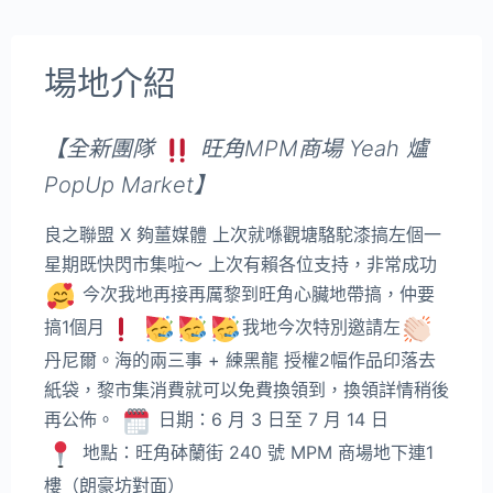
場地介紹
【全新團隊
旺角MPM商場 Yeah 爐
PopUp Market】
良之聯盟 X 夠薑媒體 上次就喺觀塘駱駝漆搞左個一
星期既快閃市集啦～ 上次有賴各位支持，非常成功
今次我地再接再厲黎到旺角心臟地帶搞，仲要
搞1個月
我地今次特別邀請左
丹尼爾。海的兩三事 + 練黑龍 授權2幅作品印落去
紙袋，黎市集消費就可以免費換領到，換領詳情稍後
再公佈。
日期：6 月 3 日至 7 月 14 日
地點：旺角砵蘭街 240 號 MPM 商場地下連1
樓（朗豪坊對面）