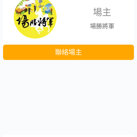
場主
場勝將軍
聯絡場主