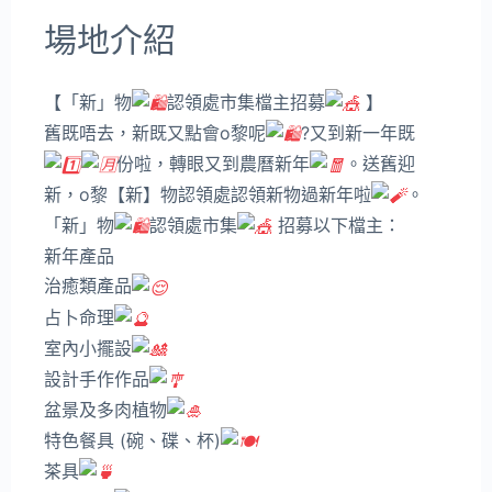
場地介紹
【「新」物
認領處市集檔主招募
】
舊既唔去，新既又點會o黎呢
?又到新一年既
份啦，轉眼又到農曆新年
。送舊迎
新，o黎【新】物認領處認領新物過新年啦
。
「新」物
認領處市集
招募以下檔主：
新年產品
治癒類產品
占卜命理
室內小擺設
設計手作作品
盆景及多肉植物
特色餐具 (碗、碟、杯)
茶具