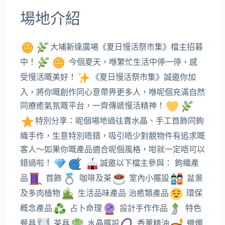
場地介紹
大埔新達廣場《夏日慢活祭市集》檔主招募
中！
今個夏天，喺繁忙生活中停一停，感
受慢活嘅美好！
《夏日慢活祭市集》誠邀你加
入，將你嘅創作同心意帶畀更多人，喺呢個充滿自然
同療癒氣氛嘅平台，一齊傳遞慢活精神！
特別分享：呢個場地過往賣水晶、手工首飾同鉤
織手作，生意特別唔錯，吸引唔少對靚物件有追求嘅
客人～如果你嘅產品適合呢個風格，咁就一定唔可以
錯過啦！
誠邀以下檔主參與： 鉤織產
品
首飾
咖啡及茶
室內小擺設
盆景
及多肉植物
生活品味產品 治癒類產品
環保
概念產品
占卜命理
設計手作作品
特色
餐具
茶具
水晶擺設
香薰精油
蠟燭