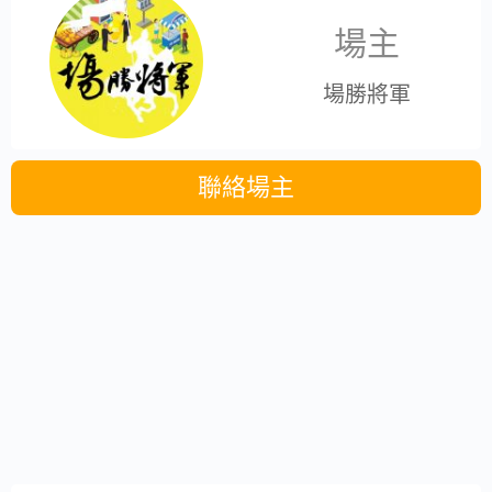
場主
場勝將軍
聯絡場主