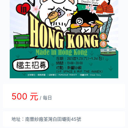
500 元
/ 每日
地址：南豐紗廠荃灣白田壩街45號