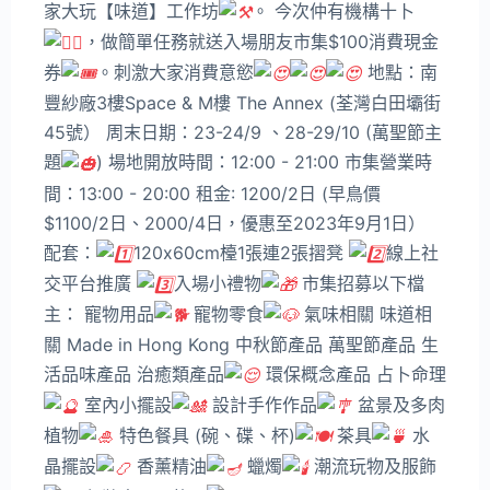
家大玩【味道】工作坊
。 今次仲有機構十卜
，做簡單任務就送入場朋友市集$100消費現金
券
。刺激大家消費意慾
地點：南
豐紗廠3樓Space & M樓 The Annex (荃灣白田壩街
45號） 周末日期：23-24/9 、28-29/10 (萬聖節主
題
) 場地開放時間：12:00 - 21:00 市集營業時
間：13:00 - 20:00 租金: 1200/2日 (早鳥價
$1100/2日、2000/4日，優惠至2023年9月1日）
配套：
120x60cm檯1張連2張摺凳
線上社
交平台推廣
入場小禮物
市集招募以下檔
主： 寵物用品
寵物零食
氣味相關 味道相
關 Made in Hong Kong 中秋節產品 萬聖節產品 生
活品味產品 治癒類產品
環保概念產品 占卜命理
室內小擺設
設計手作作品
盆景及多肉
植物
特色餐具 (碗、碟、杯)
茶具
水
晶擺設
香薰精油
蠟燭
潮流玩物及服飾