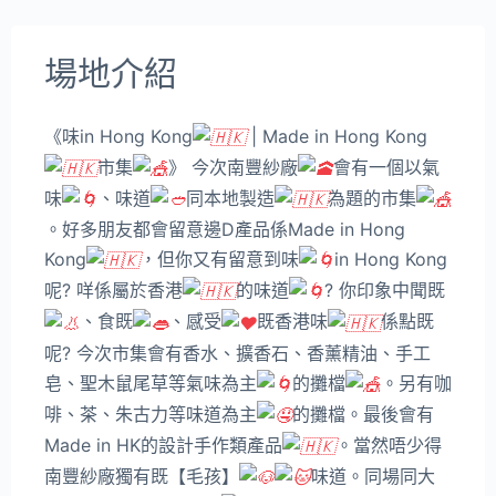
場地介紹
《味in Hong Kong
| Made in Hong Kong
市集
》 今次南豐紗廠
會有一個以氣
味
、味道
同本地製造
為題的市集
。好多朋友都會留意邊D產品係Made in Hong
Kong
，但你又有留意到味
in Hong Kong
呢? 咩係屬於香港
的味道
? 你印象中聞既
、食既
、感受
既香港味
係點既
呢? 今次市集會有香水、擴香石、香薰精油、手工
皂、聖木鼠尾草等氣味為主
的攤檔
。另有咖
啡、茶、朱古力等味道為主
的攤檔。最後會有
Made in HK的設計手作類產品
。當然唔少得
南豐紗廠獨有既【毛孩】
味道。同場同大