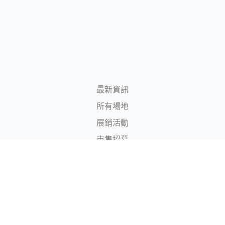
最新資訊
所有場地
展銷活動
市集招募
所有場主
登入/註冊
© 2020 – 2024 – 香港展銷場地平台