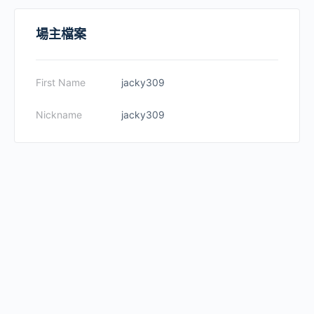
場主檔案
First Name
jacky309
Nickname
jacky309