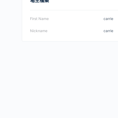
場主檔案
First Name
carrie
Nickname
carrie