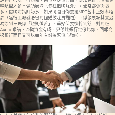
咩類型人多。做領展場（赤柱個啲除外），通常都係街坊
多，俗啲咁講師奶多。如果擺閒日你去擺MPF基本上效率唔
高（返得工嘅就唔會呢個鍾數嚟買餸啦）。係領展場其實最
易簽到單嘅係「短期儲蓄」，重點係要快拎到錢。對呢班
Auntie嚟講，流動資金有呀，只係比銀行定係比你，回報高
過銀行而且又可以每年有錢拎緊係心動啦。