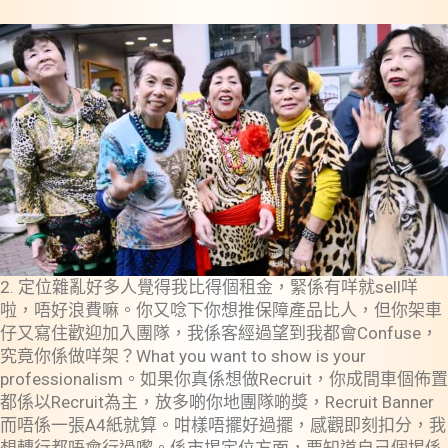
2. 定位雜亂好多人覺得我比得個租金，緊係有咩就sell咩
啦，唔好浪費嘛。你又唸下你想推保障產品比人，但你架車
仔又寫住歡迎加入團隊，我係客經過望到我都會Confuse，
究竟你係做咩架？What you want to show is your
professionalism。如果你真係想做Recruit，你成間車個佈置
都係以Recruit為主，放多啲你地團隊啲獎，Recruit Banner
而唔係一張A4紙就算。咁樣唔擺好過擺，感觀即刻扣分，我
想轉行都唔會行過嚟。係市埸定位方面，要知道自己個埸係