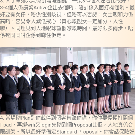
3. 人丁單薄人氣係引流嘅關鍵。一架3-4個人左右比較好，
3-4個人係講緊Active企出去個啲，唔計係入面打機個啲。最
好要有女仔，唔係性別歧視，但唔可以否認，女士親和力係
高啲，容易令人減低戒心（真心嘅靚女一定加分，人性
嘛）。同埋見到人地眼球望個嚟嘅時間，最好跟多兩步，唔
係死固固咁企係到睇住佢走。
4. 當埸砌Plan到你截停到個客肯聽你講，你仲要慢慢打開個
I-pad，再綁wifi又login先砌到個Proposal比佢，人地真係合
眼訓架。所以最好準備定Standard Proposal。你會話保險好