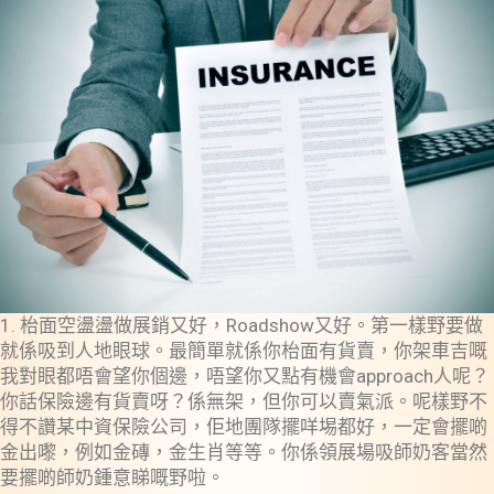
1. 枱面空盪盪做展銷又好，Roadshow又好。第一樣野要做
就係吸到人地眼球。最簡單就係你枱面有貨賣，你架車吉嘅
我對眼都唔會望你個邊，唔望你又點有機會approach人呢？
你話保險邊有貨賣呀？係無架，但你可以賣氣派。呢樣野不
得不讚某中資保險公司，佢地團隊擺咩埸都好，一定會擺啲
金出嚟，例如金磚，金生肖等等。你係領展場吸師奶客當然
要擺啲師奶鍾意睇嘅野啦。