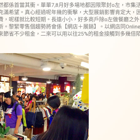
然都係首當其衝。單單7,8月好多場地都因限聚封o左，市集
充滿希望。真心經過呢年幾的衝擊，大型展銷影響肯定大，
費，呢樣就比較短期。長遠小小，好多商戶除o左做餐廳之
黎緊零售個趨勢將會係【網店＋展銷】。以網店同Online M
節省不少租金，二來可以用以往25%的租金接觸到多幾倍陌