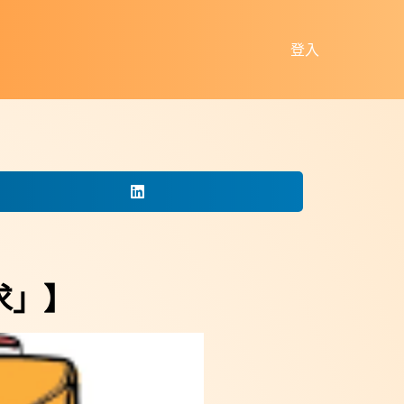
登入
求」】