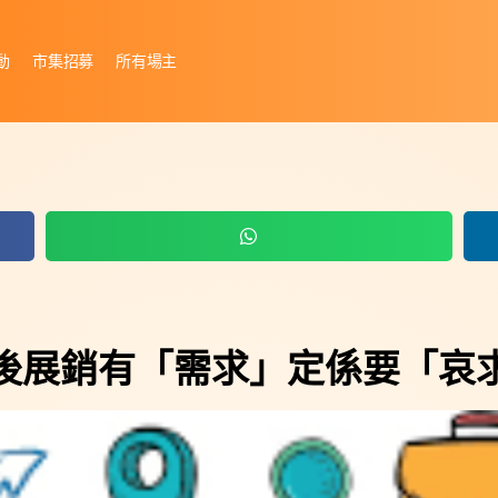
動
市集招募
所有場主
後展銷有「需求」定係要「哀