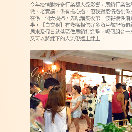
今年疫情對好多行業都大受影響，展銷行業當
做，老實講，係有擔心過，但我對疫情過後係
在係一個大機遇。先唔講疫後第一波報復性消
半，【白交租】有幾痛相信好多商戶都記憶猶新。
周末及假日就落區做展銷打遊擊。呢個組合一來
又可以將線下的人流帶返上線上。