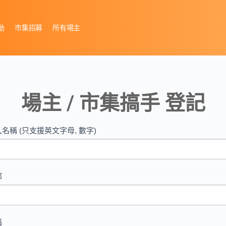
動
市集招募
所有場主
場主 / 市集搞手 登記
gistration
you
名稱 (只支援英文字母, 數字)
Place
ovider
man,
ve
郵
s
d
nk.
稱