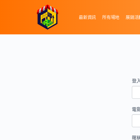
最新資訊
所有場地
展銷活
Re
If 
登入
- 
are
Pr
hu
lea
電
thi
fiel
bla
暱